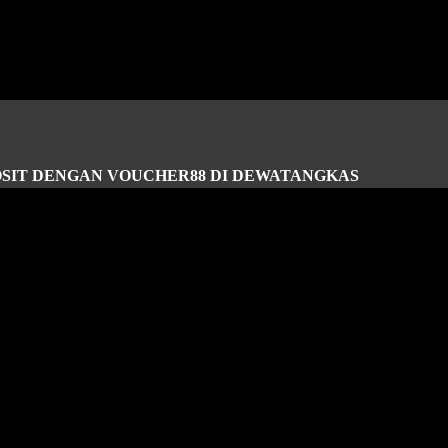
SIT DENGAN VOUCHER88 DI DEWATANGKAS