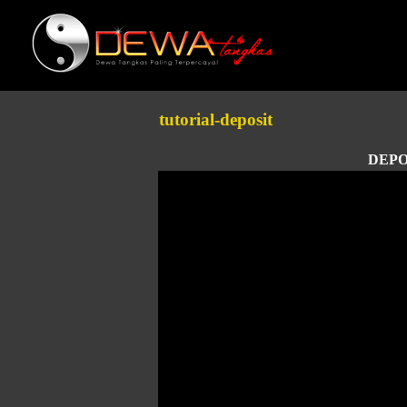
tutorial-deposit
DEPO