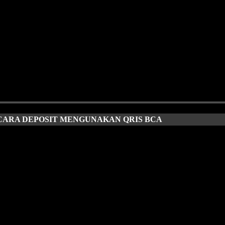
CARA DEPOSIT MENGUNAKAN QRIS BCA