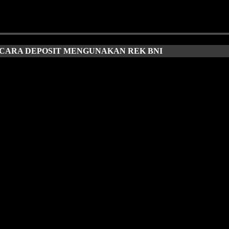
CARA DEPOSIT MENGUNAKAN REK BNI