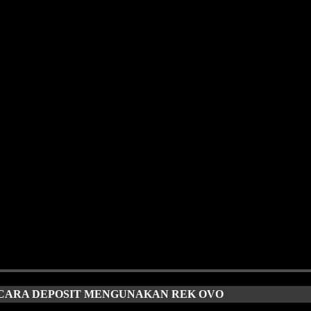
CARA DEPOSIT MENGUNAKAN REK OVO